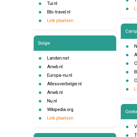
T
Tui.nl
L
Bbi-travel.nl
Link plaatsen
Campe
Belgie
N
A
Landen.net
C
Anwb.nl
B
Europa-nu.nl
C
Allesoverbelgie.nl
L
Anwb.nl
Nu.nl
Wikipedia.org
Griek
Link plaatsen
V
T