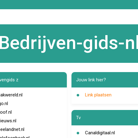
Bedrijven-gids-n
jvengids z
Jouw link hier?
akwereld.nl
Link plaatsen
go.nl
oof.nl
Tv
ieuws.nl
eelandnet.nl
Canaldigitaal.nl