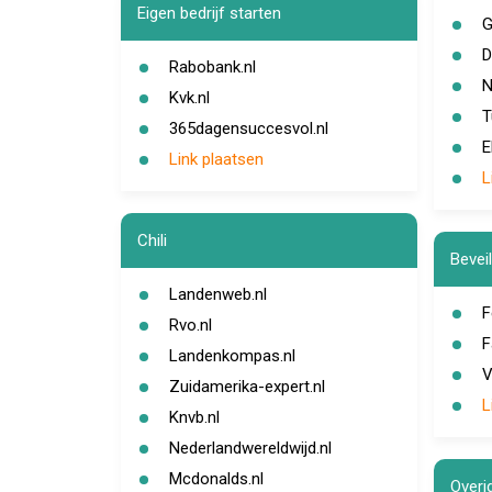
Eigen bedrijf starten
G
D
Rabobank.nl
N
Kvk.nl
T
365dagensuccesvol.nl
E
Link plaatsen
L
Chili
Beveil
Landenweb.nl
F
Rvo.nl
F
Landenkompas.nl
V
Zuidamerika-expert.nl
L
Knvb.nl
Nederlandwereldwijd.nl
Mcdonalds.nl
Overi