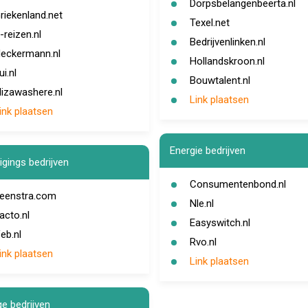
Dorpsbelangenbeerta.nl
riekenland.net
Texel.net
-reizen.nl
Bedrijvenlinken.nl
eckermann.nl
Hollandskroon.nl
ui.nl
Bouwtalent.nl
lizawashere.nl
Link plaatsen
ink plaatsen
Energie bedrijven
igings bedrijven
Consumentenbond.nl
eenstra.com
Nle.nl
acto.nl
Easyswitch.nl
eb.nl
Rvo.nl
ink plaatsen
Link plaatsen
ge bedrijven