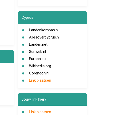
Cyprus
Landenkompas.nl
Allesovercyprus.nl
Landen.net
Sunweb.nl
Europa.eu
Wikipedia.org
Corendon.nl
Link plaatsen
Jouw link hier?
Link plaatsen