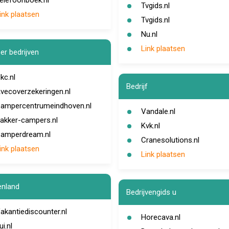
elefoonboek.nl
Tvgids.nl
ink plaatsen
Tvgids.nl
Nu.nl
Link plaatsen
r bedrijven
kc.nl
Bedrijf
vecoverzekeringen.nl
ampercentrumeindhoven.nl
Vandale.nl
akker-campers.nl
Kvk.nl
amperdream.nl
Cranesolutions.nl
ink plaatsen
Link plaatsen
enland
Bedrijvengids u
akantiediscounter.nl
Horecava.nl
ui.nl