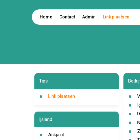
Home
Contact
Admin
Link plaatsen
Tips
Bedri
Link plaatsen
V
I
D
Ijsland
N
Z
Askja.nl