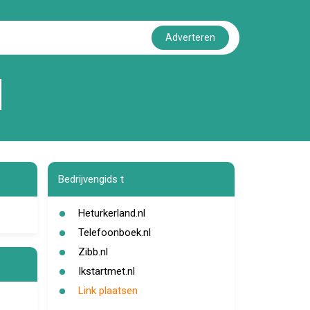
Adverteren
l
Bedrijvengids t
Heturkerland.nl
Telefoonboek.nl
Zibb.nl
Ikstartmet.nl
Link plaatsen