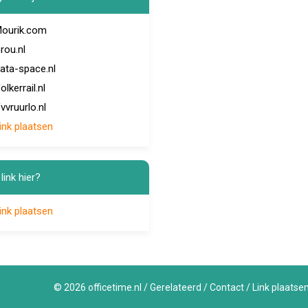
ourik.com
rou.nl
ata-space.nl
olkerrail.nl
vvruurlo.nl
ink plaatsen
link hier?
ink plaatsen
©
2026
officetime.nl
/
Gerelateerd
/
Contact
/
Link plaatse