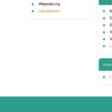
Wikipedia.org
Link plaatsen
M
G
D
V
V
L
Jouw 
L